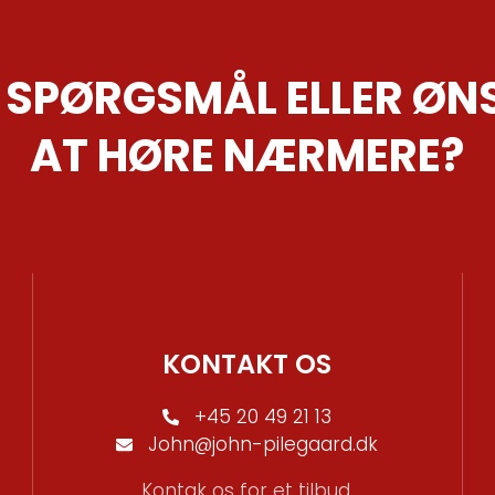
 SPØRGSMÅL ELLER ØN
AT HØRE NÆRMERE?
KONTAKT OS
+45 20 49 21 13
John@john-pilegaard.dk
Kontak os for et tilbud.