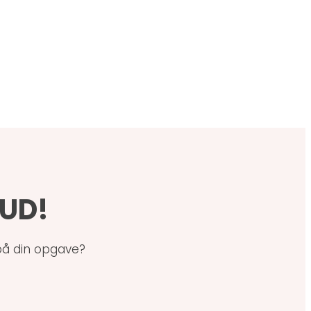
BUD!
 på din opgave?